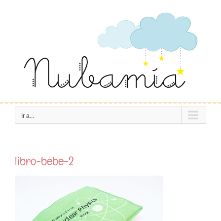
Saltar
al
contenido
Ir a...
libro-bebe-2