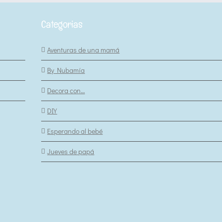
Categorias
Aventuras de una mamá
By Nubamía
Decora con…
DIY
Esperando al bebé
Jueves de papá