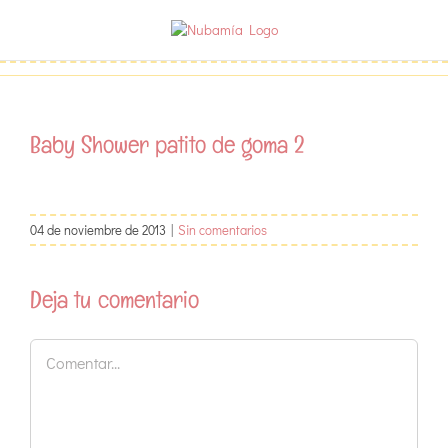
Saltar
al
contenido
Baby Shower patito de goma 2
04 de noviembre de 2013
|
Sin comentarios
Deja tu comentario
Comentar