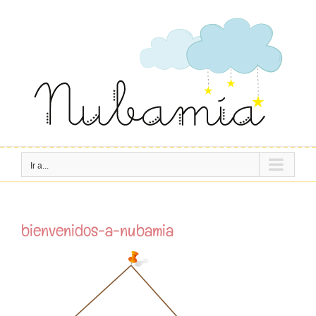
Saltar
al
contenido
Ir a...
bienvenidos-a-nubamia