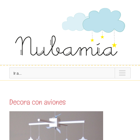
Saltar
al
contenido
Ir a...
Decora con aviones