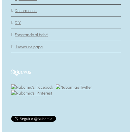
Decora con…
DIY
Esperando al bebé
Jueves de papá
Síguenos