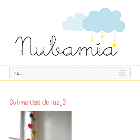
Saltar
al
contenido
Ir a...
Guirnaldas de luz_3