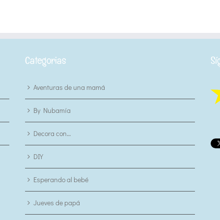
Categorias
Sí
Aventuras de una mamá
By Nubamía
Decora con…
DIY
Esperando al bebé
Jueves de papá