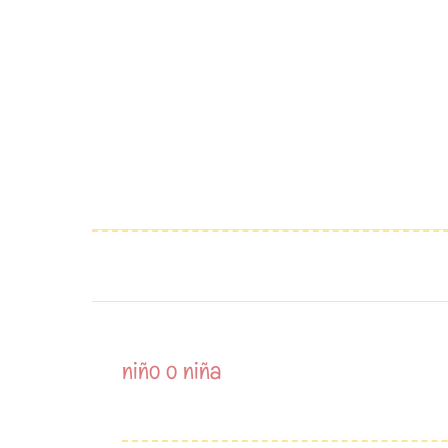
Saltar
al
contenido
niño o niña