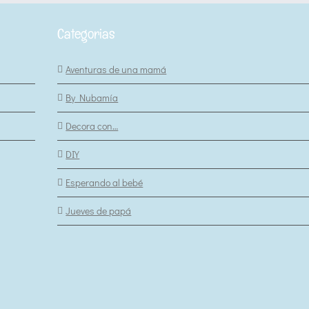
Categorias
Aventuras de una mamá
By Nubamía
Decora con…
DIY
Esperando al bebé
Jueves de papá