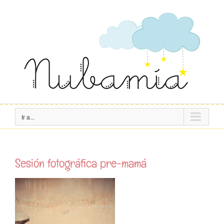
Saltar
al
contenido
Ir a...
Sesión fotográfica pre-mamá