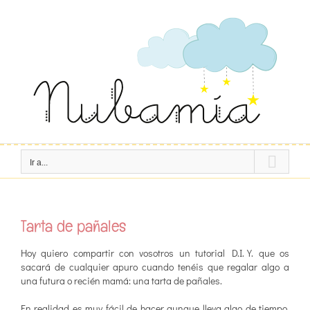
Saltar
al
contenido
Ir a...
Tarta de pañales
Hoy quiero compartir con vosotros un tutorial D.I.Y. que os
sacará de cualquier apuro cuando tenéis que regalar algo a
una futura o recién mamá: una tarta de pañales.
En realidad es muy fácil de hacer aunque lleva algo de tiempo,