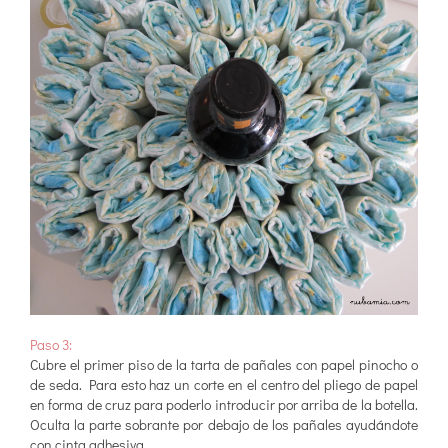
Paso 3:
Cubre el primer piso de la tarta de pañales con papel pinocho o
de seda. Para esto haz un corte en el centro del pliego de papel
en forma de cruz para poderlo introducir por arriba de la botella.
Oculta la parte sobrante por debajo de los pañales ayudándote
con cinta adhesiva.